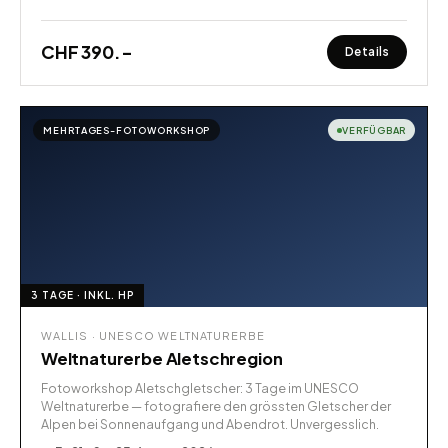
CHF 390.–
Details
MEHRTAGES-FOTOWORKSHOP
VERFÜGBAR
3 TAGE · INKL. HP
WALLIS · UNESCO WELTNATURERBE
Weltnaturerbe Aletschregion
Fotoworkshop Aletschgletscher: 3 Tage im UNESCO
Weltnaturerbe — fotografiere den grössten Gletscher der
Alpen bei Sonnenaufgang und Abendrot. Unvergesslich.