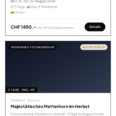
📅 Fr. 21.–So. 23. August 2026
⏱ 3 Tage · 👥 Max. 8 Teilnehmer
Mittel
CHF 1450.–
Details
inkl. HP im Doppelzimmer
MEHRTAGES-FOTOWORKSHOP
LETZTE PLÄTZE
3 TAGE · INKL. HP
ZERMATT · WALLIS
Majestätisches Matterhorn im Herbst
Fotoworkshop Matterhorn Zermatt: 3 Tage im Angesicht der