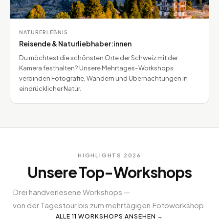
NATURERLEBNIS
Reisende & Naturliebhaber:innen
Du möchtest die schönsten Orte der Schweiz mit der
Kamera festhalten? Unsere Mehrtages-Workshops
verbinden Fotografie, Wandern und Übernachtungen in
eindrücklicher Natur.
HIGHLIGHTS 2026
Unsere Top-Workshops
Drei handverlesene Workshops —
von der Tagestour bis zum mehrtägigen Fotoworkshop.
ALLE 11 WORKSHOPS ANSEHEN →