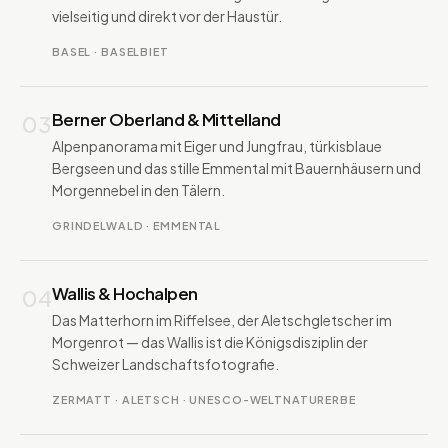
vielseitig und direkt vor der Haustür.
BASEL · BASELBIET
Berner Oberland & Mittelland
03
Alpenpanorama mit Eiger und Jungfrau, türkisblaue
Bergseen und das stille Emmental mit Bauernhäusern und
Morgennebel in den Tälern.
GRINDELWALD · EMMENTAL
Wallis & Hochalpen
04
Das Matterhorn im Riffelsee, der Aletschgletscher im
Morgenrot — das Wallis ist die Königsdisziplin der
Schweizer Landschaftsfotografie.
ZERMATT · ALETSCH · UNESCO-WELTNATURERBE