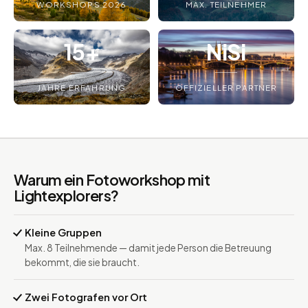
WORKSHOPS 2026
MAX. TEILNEHMER
15+
NiSi
JAHRE ERFAHRUNG
OFFIZIELLER PARTNER
Warum ein Fotoworkshop mit
Lightexplorers?
Kleine Gruppen
Max. 8 Teilnehmende — damit jede Person die Betreuung
bekommt, die sie braucht.
Zwei Fotografen vor Ort