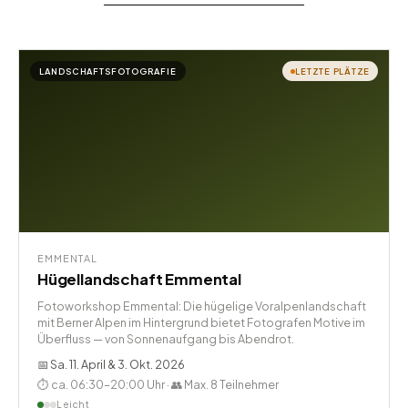
LANDSCHAFTSFOTOGRAFIE
LETZTE PLÄTZE
EMMENTAL
Hügellandschaft Emmental
Fotoworkshop Emmental: Die hügelige Voralpenlandschaft
mit Berner Alpen im Hintergrund bietet Fotografen Motive im
Überfluss — von Sonnenaufgang bis Abendrot.
📅 Sa. 11. April & 3. Okt. 2026
⏱ ca. 06:30–20:00 Uhr · 👥 Max. 8 Teilnehmer
Leicht