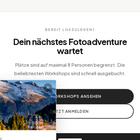
BEREIT LOSZULEGEN?
Dein nächstes Fotoadventure
wartet
Plätze sind auf maximal 8 Personen begrenzt. Die
beliebtesten Workshops sind schnell ausgebucht.
✕
ALLE WORKSHOPS ANSEHEN
JETZT ANMELDEN
P