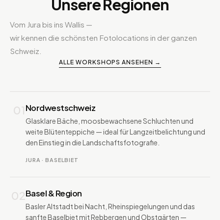
Unsere Regionen
Vom Jura bis ins Wallis —
wir kennen die schönsten Fotolocations in der ganzen
Schweiz.
ALLE WORKSHOPS ANSEHEN →
Nordwestschweiz
01
Glasklare Bäche, moosbewachsene Schluchten und
weite Blütenteppiche — ideal für Langzeitbelichtung und
den Einstieg in die Landschaftsfotografie.
JURA · BASELBIET
Basel & Region
02
Basler Altstadt bei Nacht, Rheinspiegelungen und das
sanfte Baselbiet mit Rebbergen und Obstgärten —