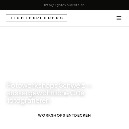
info@lightexplorers.ch
Fotoworkshops Schweiz —
aussergewöhnliche Orte
fotografieren
WORKSHOPS ENTDECKEN
KALENDER 2026