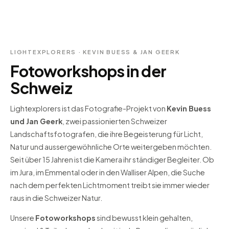
LIGHTEXPLORERS · KEVIN BUESS & JAN GEERK
Fotoworkshops in der
Schweiz
Lightexplorers ist das Fotografie-Projekt von
Kevin Buess
und Jan Geerk
, zwei passionierten Schweizer
Landschaftsfotografen, die ihre Begeisterung für Licht,
Natur und aussergewöhnliche Orte weitergeben möchten.
Seit über 15 Jahren ist die Kamera ihr ständiger Begleiter. Ob
im Jura, im Emmental oder in den Walliser Alpen, die Suche
nach dem perfekten Lichtmoment treibt sie immer wieder
raus in die Schweizer Natur.
Unsere
Fotoworkshops
sind bewusst klein gehalten,