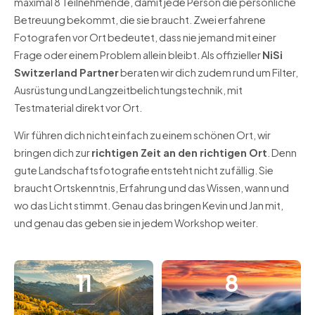
maximal 8 Teilnehmende, damit jede Person die persönliche
Betreuung bekommt, die sie braucht. Zwei erfahrene
Fotografen vor Ort bedeutet, dass nie jemand mit einer
Frage oder einem Problem allein bleibt. Als offizieller
NiSi
Switzerland Partner
beraten wir dich zudem rund um Filter,
Ausrüstung und Langzeitbelichtungstechnik, mit
Testmaterial direkt vor Ort.
Wir führen dich nicht einfach zu einem schönen Ort, wir
bringen dich zur
richtigen Zeit an den richtigen Ort
. Denn
gute Landschaftsfotografie entsteht nicht zufällig. Sie
braucht Ortskenntnis, Erfahrung und das Wissen, wann und
wo das Licht stimmt. Genau das bringen Kevin und Jan mit,
und genau das geben sie in jedem Workshop weiter.
11
8